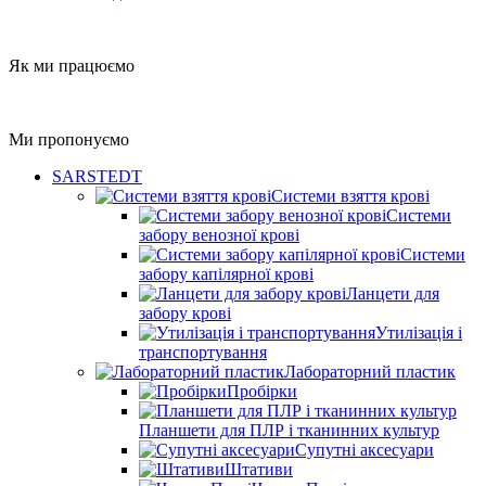
Як ми працюємо
Ми пропонуємо
SARSTEDT
Системи взяття крові
Системи
забору венозної крові
Системи
забору капілярної крові
Ланцети для
забору крові
Утилізація і
транспортування
Лабораторний пластик
Пробірки
Планшети для ПЛР і тканинних культур
Супутні аксесуари
Штативи