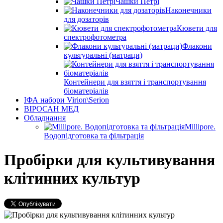
Чашки Петрі
Наконечники
для дозаторів
Кювети для
спектрофотометра
Флакони
культуральні (матраци)
Контейнери для взяття і транспортування
біоматеріалів
ІФА набори Virion\Serion
ВІРОСАН МЕД
Обладнання
Millipore.
Водопідготовка та фільтрація
Пробірки для культивування
клітинних культур