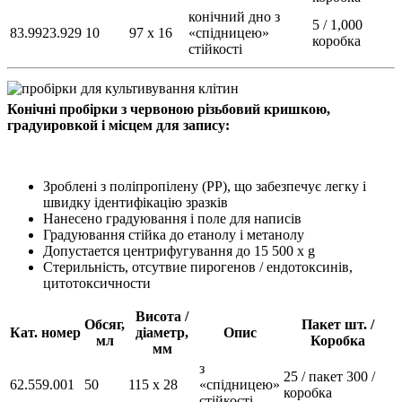
конічний дно з
5 / 1,000
83.9923.929
10
97 x 16
«спідницею»
коробка
стійкості
Конічні пробірки з червоною різьбовий кришкою,
градуировкой і місцем для запису:
Зроблені з поліпропілену (PP), що забезпечує легку і
швидку ідентифікацію зразків
Нанесено градуювання і поле для написів
Градуювання стійка до етанолу і метанолу
Допустается центрифугування до 15 500 х g
Стерильність, отсутвие пирогенов / ендотоксинів,
цитотоксичности
Висота /
Обсяг,
Пакет шт. /
Кат. номер
діаметр,
Опис
мл
Коробка
мм
з
25 / пакет 300 /
62.559.001
50
115 х 28
«спідницею»
коробка
стійкості