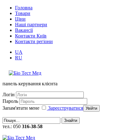
Головна
Товари
Ціни
Наші партнери
Вакансії
Контакти Київ
Контакти регіони
UA
RU
панель керування клієнта
Логін
Пароль
Запам'ятати мене
Зареєструватися
Увійти
Знайти
тел.: 050
316-38-58
callback (замовити зворотній дзвінок)