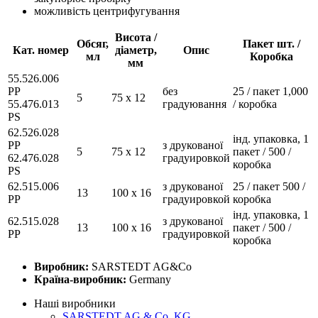
можливість центрифугування
Висота /
Обсяг,
Пакет шт. /
Кат. номер
діаметр,
Опис
мл
Коробка
мм
55.526.006
РР
без
25 / пакет 1,000
5
75 х 12
55.476.013
градуювання
/ коробка
PS
62.526.028
інд. упаковка, 1
РР
з друкованої
5
75 х 12
пакет / 500 /
62.476.028
градуировкой
коробка
PS
62.515.006
з друкованої
25 / пакет 500 /
13
100 х 16
РР
градуировкой
коробка
інд. упаковка, 1
62.515.028
з друкованої
13
100 х 16
пакет / 500 /
РР
градуировкой
коробка
Виробник:
SARSTEDT AG&Co
Країна-виробник:
Germany
Наші виробники
SARSTEDT AG & Co. KG