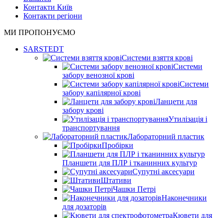
Контакти Київ
Контакти регіони
МИ ПРОПОНУЄМО
SARSTEDT
Системи взяття крові
Системи
забору венозної крові
Системи
забору капілярної крові
Ланцети для
забору крові
Утилізація і
транспортування
Лабораторний пластик
Пробірки
Планшети для ПЛР і тканинних культур
Супутні аксесуари
Штативи
Чашки Петрі
Наконечники
для дозаторів
Кювети для