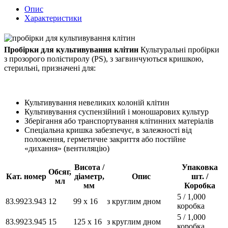
Опис
Характеристики
Пробірки для культивування клітин
Культуральні пробірки
з прозорого полістиролу (PS), з загвинчуються кришкою,
стерильні, призначені для:
Культивування невеликих колоній клітин
Культивування суспензійний і моношарових культур
Зберігання або транспортування клітинних матеріалів
Спеціальна кришка забезпечує, в залежності від
положення, герметичне закриття або постійне
«дихання» (вентиляцію)
Висота /
Упаковка
Обсяг,
Кат. номер
діаметр,
Опис
шт. /
мл
мм
Коробка
5 / 1,000
83.9923.943
12
99 x 16
з круглим дном
коробка
5 / 1,000
83.9923.945
15
125 x 16
з круглим дном
коробка