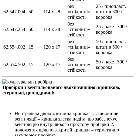
без
25 / пінопласт.
62.547.004
50
114 х 28
«спідниці»
штатив 300 /
стійкості
коробка
без
25 / пакет 300 /
62.547.254
50
114 х 28
«спідниці»
коробка
стійкості
без
50 / пінопласт.
62.554.002
15
120 х 17
«спідниці»
штатив 500 /
стійкості
коробка
без
50 / пакет 500 /
62.554.502
15
120 х 17
«спідниці»
коробка
стійкості
Пробірки з вентильованого двохпозиційної кришкою,
стерильні, циліндричні:
Нейтральна двохпозиційна кришка: 1. становище
вентиляції – кришка злегка надіта, що забезпечує
вентиляцію внутрішнього простору пробірки 2.
положення щільно закритій кришки – герметично
закупорює пробірку