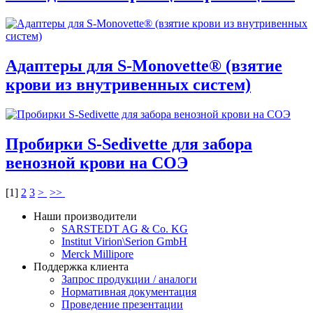
Адаптеры для S-Monovette® (взятие
крови из внутривенных систем)
Пробирки S-Sedivette для забора
венозной крови на СОЭ
[
1
]
2
3
>
>>
Наши производители
SARSTEDT AG & Co. KG
Institut Virion\Serion GmbH
Merck Millipore
Поддержка клиента
Запрос продукции / аналоги
Нормативная документация
Проведение презентации