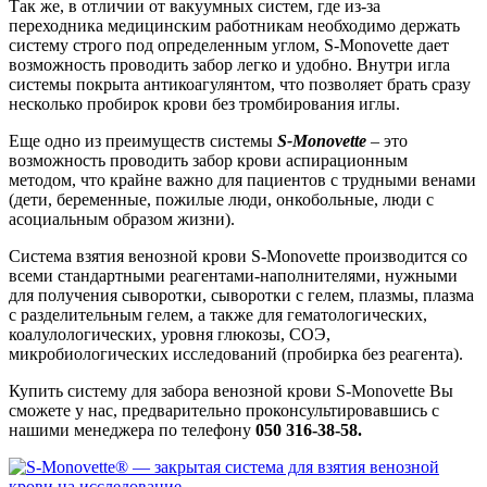
Так же, в отличии от вакуумных систем, где из-за
переходника медицинским работникам необходимо держать
систему строго под определенным углом, S-Monovette дает
возможность проводить забор легко и удобно. Внутри игла
системы покрыта антикоагулянтом, что позволяет брать сразу
несколько пробирок крови без тромбирования иглы.
Еще одно из преимуществ системы
S-Monovette
– это
возможность проводить забор крови аспирационным
методом, что крайне важно для пациентов с трудными венами
(дети, беременные, пожилые люди, онкобольные, люди с
асоциальным образом жизни).
Система взятия венозной крови S-Monovette производится со
всеми стандартными реагентами-наполнителями, нужными
для получения сыворотки, сыворотки с гелем, плазмы, плазма
с разделительным гелем, а также для гематологических,
коалулологических, уровня глюкозы, СОЭ,
микробиологических исследований (пробирка без реагента).
Купить систему для забора венозной крови S-Monovette Вы
сможете у нас, предварительно проконсультировавшись с
нашими менеджера по телефону
050 316-38-58
.