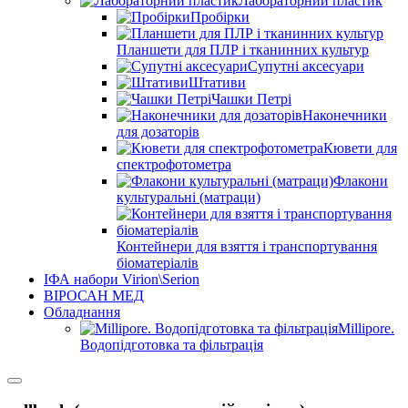
Лабораторний пластик
Пробірки
Планшети для ПЛР і тканинних культур
Супутні аксесуари
Штативи
Чашки Петрі
Наконечники
для дозаторів
Кювети для
спектрофотометра
Флакони
культуральні (матраци)
Контейнери для взяття і транспортування
біоматеріалів
ІФА набори Virion\Serion
ВІРОСАН МЕД
Обладнання
Millipore.
Водопідготовка та фільтрація