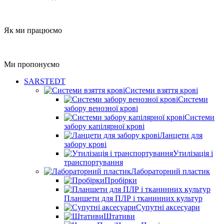
Як ми працюємо
Ми пропонуємо
SARSTEDT
Системи взяття крові
Системи
забору венозної крові
Системи
забору капілярної крові
Ланцети для
забору крові
Утилізація і
транспортування
Лабораторний пластик
Пробірки
Планшети для ПЛР і тканинних культур
Супутні аксесуари
Штативи