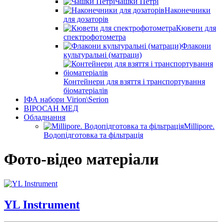
Чашки Петрі
Наконечники
для дозаторів
Кювети для
спектрофотометра
Флакони
культуральні (матраци)
Контейнери для взяття і транспортування
біоматеріалів
ІФА набори Virion\Serion
ВІРОСАН МЕД
Обладнання
Millipore.
Водопідготовка та фільтрація
Фото-відео матеріали
YL Instrument