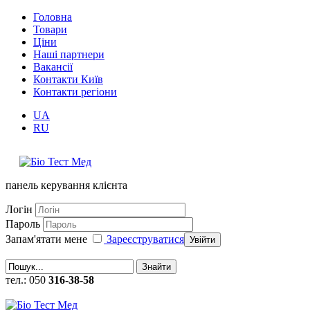
Головна
Товари
Ціни
Наші партнери
Вакансії
Контакти Київ
Контакти регіони
UA
RU
панель керування клієнта
Логін
Пароль
Запам'ятати мене
Зареєструватися
Увійти
Знайти
тел.: 050
316-38-58
callback (замовити зворотній дзвінок)