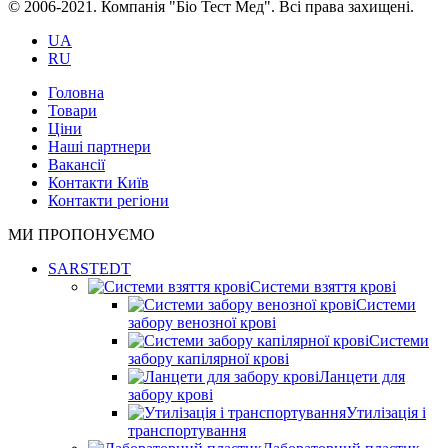
© 2006-2021. Компанія "Біо Тест Мед". Всі права захищені.
UA
RU
Головна
Товари
Ціни
Наші партнери
Вакансії
Контакти Київ
Контакти регіони
МИ ПРОПОНУЄМО
SARSTEDT
Системи взяття крові
Системи
забору венозної крові
Системи
забору капілярної крові
Ланцети для
забору крові
Утилізація і
транспортування