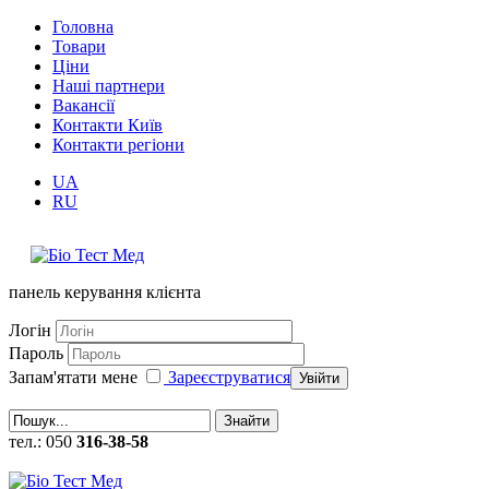
Головна
Товари
Ціни
Наші партнери
Вакансії
Контакти Київ
Контакти регіони
UA
RU
панель керування клієнта
Логін
Пароль
Запам'ятати мене
Зареєструватися
Увійти
Знайти
тел.: 050
316-38-58
callback (замовити зворотній дзвінок)