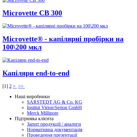
Microvette СB 300
Microvette® - капілярні пробірки на
100\200 мкл
Капіляри end-to-end
[
1
]
2
>
>>
Наші виробники
SARSTEDT AG & Co. KG
Institut Virion\Serion GmbH
Merck Millipore
Підтримка клієнта
Запит продукції / аналоги
Нормативна документація
Проведення презентації