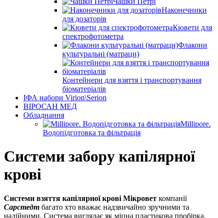
Чашки Петрі
Наконечники
для дозаторів
Кювети для
спектрофотометра
Флакони
культуральні (матраци)
Контейнери для взяття і транспортування
біоматеріалів
ІФА набори Virion\Serion
ВІРОСАН МЕД
Обладнання
Millipore.
Водопідготовка та фільтрація
Системи забору капілярної
крові
Системи взяття капілярної крові Мікровет
компанії
Сарстедт
багато хто вважає надзвичайно зручними та
надійними. Система виглядає як міцна пластикова пробірка,