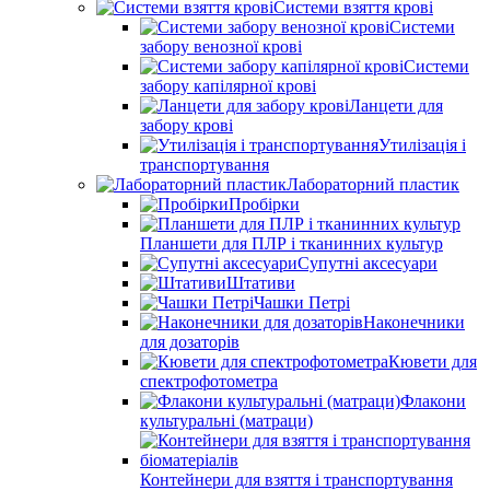
Системи взяття крові
Системи
забору венозної крові
Системи
забору капілярної крові
Ланцети для
забору крові
Утилізація і
транспортування
Лабораторний пластик
Пробірки
Планшети для ПЛР і тканинних культур
Супутні аксесуари
Штативи
Чашки Петрі
Наконечники
для дозаторів
Кювети для
спектрофотометра
Флакони
культуральні (матраци)
Контейнери для взяття і транспортування