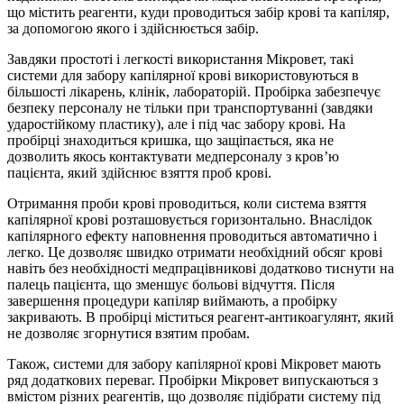
що містить реагенти, куди проводиться забір крові та капіляр,
за допомогою якого і здійснюється забір.
Завдяки простоті і легкості використання Мікровет, такі
системи для забору капілярної крові використовуються в
більшості лікарень, клінік, лабораторій. Пробірка забезпечує
безпеку персоналу не тільки при транспортуванні (завдяки
ударостійкому пластику), але і під час забору крові. На
пробірці знаходиться кришка, що защіпається, яка не
дозволить якось контактувати медперсоналу з кров’ю
пацієнта, який здійснює взяття проб крові.
Отримання проби крові проводиться, коли система взяття
капілярної крові розташовується горизонтально. Внаслідок
капілярного ефекту наповнення проводиться автоматично і
легко. Це дозволяє швидко отримати необхідний обсяг крові
навіть без необхідності медпрацівникові додатково тиснути на
палець пацієнта, що зменшує больові відчуття. Після
завершення процедури капіляр виймають, а пробірку
закривають. В пробірці міститься реагент-антикоагулянт, який
не дозволяє згорнутися взятим пробам.
Також, системи для забору капілярної крові Мікровет мають
ряд додаткових переваг. Пробірки Мікровет випускаються з
вмістом різних реагентів, що дозволяє підібрати систему під