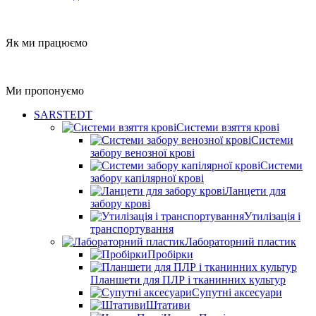
Як ми працюємо
Ми пропонуємо
SARSTEDT
Системи взяття крові
Системи
забору венозної крові
Системи
забору капілярної крові
Ланцети для
забору крові
Утилізація і
транспортування
Лабораторний пластик
Пробірки
Планшети для ПЛР і тканинних культур
Супутні аксесуари
Штативи